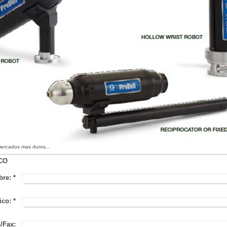
ercados mas duros...
ACO
re:
*
ico:
*
/Fax: